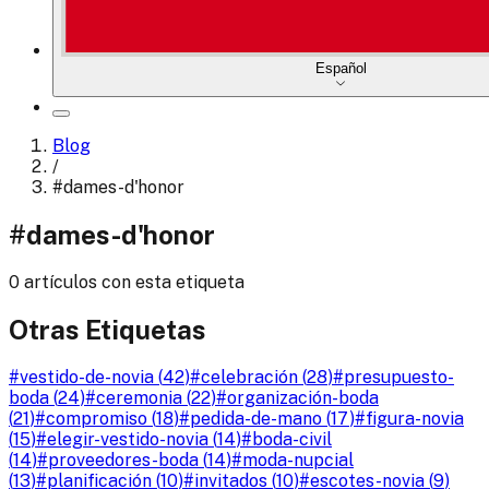
Español
Blog
/
#
dames-d'honor
#
dames-d'honor
0 artículos con esta etiqueta
Otras Etiquetas
#
vestido-de-novia
(
42
)
#
celebración
(
28
)
#
presupuesto-
boda
(
24
)
#
ceremonia
(
22
)
#
organización-boda
(
21
)
#
compromiso
(
18
)
#
pedida-de-mano
(
17
)
#
figura-novia
(
15
)
#
elegir-vestido-novia
(
14
)
#
boda-civil
(
14
)
#
proveedores-boda
(
14
)
#
moda-nupcial
(
13
)
#
planificación
(
10
)
#
invitados
(
10
)
#
escotes-novia
(
9
)