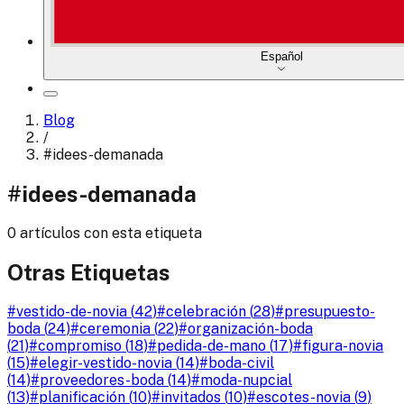
Español
Blog
/
#
idees-demanada
#
idees-demanada
0 artículos con esta etiqueta
Otras Etiquetas
#
vestido-de-novia
(
42
)
#
celebración
(
28
)
#
presupuesto-
boda
(
24
)
#
ceremonia
(
22
)
#
organización-boda
(
21
)
#
compromiso
(
18
)
#
pedida-de-mano
(
17
)
#
figura-novia
(
15
)
#
elegir-vestido-novia
(
14
)
#
boda-civil
(
14
)
#
proveedores-boda
(
14
)
#
moda-nupcial
(
13
)
#
planificación
(
10
)
#
invitados
(
10
)
#
escotes-novia
(
9
)