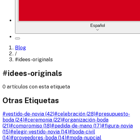
Español
Blog
/
#
idees-originals
#
idees-originals
0 artículos con esta etiqueta
Otras Etiquetas
#
vestido-de-novia
(
42
)
#
celebración
(
28
)
#
presupuesto-
boda
(
24
)
#
ceremonia
(
22
)
#
organización-boda
(
21
)
#
compromiso
(
18
)
#
pedida-de-mano
(
17
)
#
figura-novia
(
15
)
#
elegir-vestido-novia
(
14
)
#
boda-civil
(
14
)
#
proveedores-boda
(
14
)
#
moda-nupcial