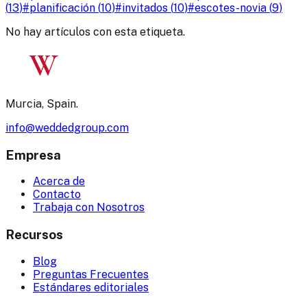
(
13
)
#
planificación
(
10
)
#
invitados
(
10
)
#
escotes-novia
(
9
)
No hay artículos con esta etiqueta.
W
Murcia, Spain.
info@weddedgroup.com
Empresa
Acerca de
Contacto
Trabaja con Nosotros
Recursos
Blog
Preguntas Frecuentes
Estándares editoriales