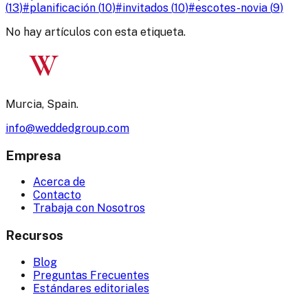
(
13
)
#
planificación
(
10
)
#
invitados
(
10
)
#
escotes-novia
(
9
)
No hay artículos con esta etiqueta.
W
Murcia, Spain.
info@weddedgroup.com
Empresa
Acerca de
Contacto
Trabaja con Nosotros
Recursos
Blog
Preguntas Frecuentes
Estándares editoriales