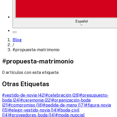
Español
Blog
/
#
propuesta-matrimonio
#
propuesta-matrimonio
0 artículos con esta etiqueta
Otras Etiquetas
#
vestido-de-novia
(
42
)
#
celebración
(
28
)
#
presupuesto-
boda
(
24
)
#
ceremonia
(
22
)
#
organización-boda
(
21
)
#
compromiso
(
18
)
#
pedida-de-mano
(
17
)
#
figura-novia
(
15
)
#
elegir-vestido-novia
(
14
)
#
boda-civil
(
14
)
#
proveedores-boda
(
14
)
#
moda-nupcial