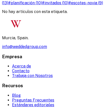
(
13
)
#
planificación
(
10
)
#
invitados
(
10
)
#
escotes-novia
(
9
)
No hay artículos con esta etiqueta.
W
Murcia, Spain.
info@weddedgroup.com
Empresa
Acerca de
Contacto
Trabaja con Nosotros
Recursos
Blog
Preguntas Frecuentes
Estándares editoriales