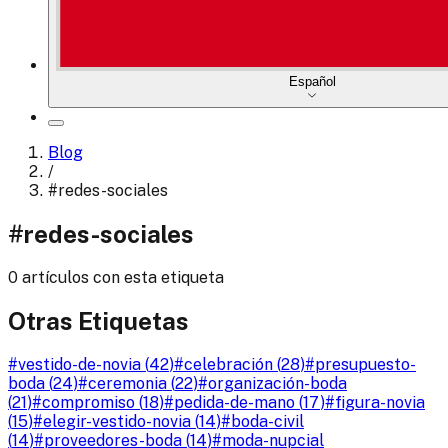
Español
Blog
/
#
redes-sociales
#
redes-sociales
0 artículos con esta etiqueta
Otras Etiquetas
#
vestido-de-novia
(
42
)
#
celebración
(
28
)
#
presupuesto-
boda
(
24
)
#
ceremonia
(
22
)
#
organización-boda
(
21
)
#
compromiso
(
18
)
#
pedida-de-mano
(
17
)
#
figura-novia
(
15
)
#
elegir-vestido-novia
(
14
)
#
boda-civil
(
14
)
#
proveedores-boda
(
14
)
#
moda-nupcial