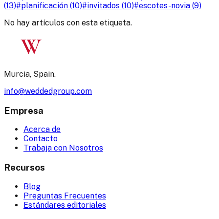
(
13
)
#
planificación
(
10
)
#
invitados
(
10
)
#
escotes-novia
(
9
)
No hay artículos con esta etiqueta.
W
Murcia, Spain.
info@weddedgroup.com
Empresa
Acerca de
Contacto
Trabaja con Nosotros
Recursos
Blog
Preguntas Frecuentes
Estándares editoriales