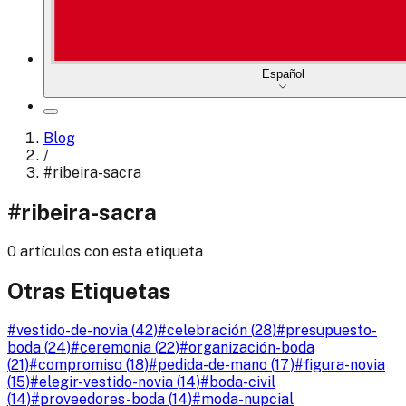
Español
Blog
/
#
ribeira-sacra
#
ribeira-sacra
0 artículos con esta etiqueta
Otras Etiquetas
#
vestido-de-novia
(
42
)
#
celebración
(
28
)
#
presupuesto-
boda
(
24
)
#
ceremonia
(
22
)
#
organización-boda
(
21
)
#
compromiso
(
18
)
#
pedida-de-mano
(
17
)
#
figura-novia
(
15
)
#
elegir-vestido-novia
(
14
)
#
boda-civil
(
14
)
#
proveedores-boda
(
14
)
#
moda-nupcial