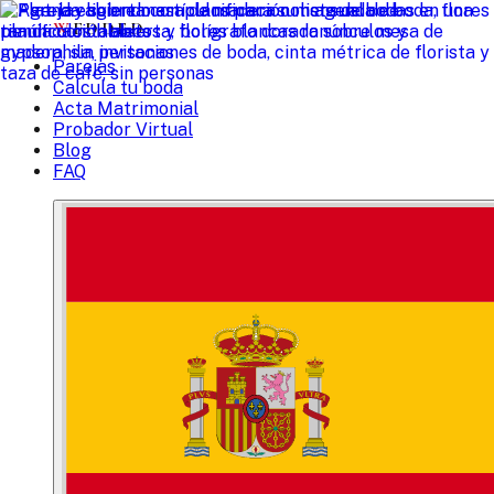
W
EDDED
Parejas
Calcula tu boda
Acta Matrimonial
Probador Virtual
Blog
FAQ