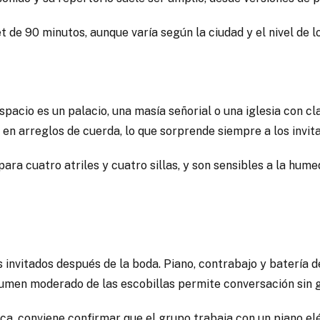
t de 90 minutos, aunque varía según la ciudad y el nivel de l
l espacio es un palacio, una masía señorial o una iglesia con 
en arreglos de cuerda, lo que sorprende siempre a los invit
 para cuatro atriles y cuatro sillas, y son sensibles a la hu
nvitados después de la boda. Piano, contrabajo y batería de 
volumen moderado de las escobillas permite conversación sin g
ica, conviene confirmar que el grupo trabaja con un piano elé