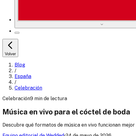
Volver
Blog
/
España
/
Celebración
Celebración
9
min
de lectura
Música en vivo para el cóctel de boda
Descubre qué formatos de música en vivo funcionan mejor 
Equipo editorial de Wedded
•
24 de mayo de 2026