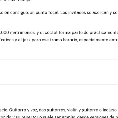
cción consigue: un punto focal. Los invitados se acercan y 
.000 matrimonios, y el cóctel forma parte de prácticamente
sticos y el jazz para ese tramo horario, especialmente ent
io. Guitarra y voz, dos guitarras, violín y guitarra o incluso
onido y su repertorio suele ser amplio, desde versiones de