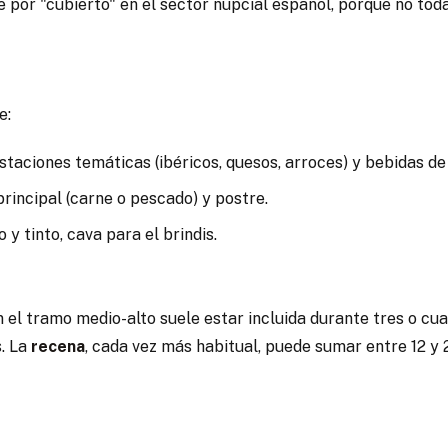
 por "cubierto" en el sector nupcial español, porque no tod
e:
estaciones temáticas (ibéricos, quesos, arroces) y bebidas de
principal (carne o pescado) y postre.
o y tinto, cava para el brindis.
el tramo medio-alto suele estar incluida durante tres o cuat
s. La
recena
, cada vez más habitual, puede sumar entre 12 y 2