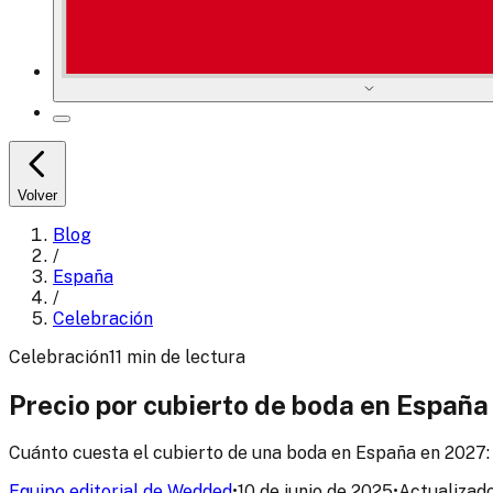
Volver
Blog
/
España
/
Celebración
Celebración
11
min
de lectura
Precio por cubierto de boda en España
Cuánto cuesta el cubierto de una boda en España en 2027: 
Equipo editorial de Wedded
•
10 de junio de 2025
•
Actualizado