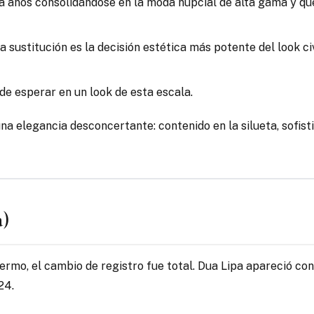
eva años consolidándose en la moda nupcial de alta gama y qu
sta sustitución es la decisión estética más potente del look 
de esperar en un look de esta escala.
na elegancia desconcertante: contenido en la silueta, sofist
a)
alermo, el cambio de registro fue total. Dua Lipa apareció co
24.