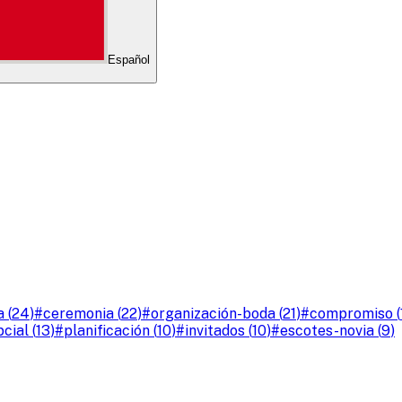
Español
a
(
24
)
#
ceremonia
(
22
)
#
organización-boda
(
21
)
#
compromiso
(
cial
(
13
)
#
planificación
(
10
)
#
invitados
(
10
)
#
escotes-novia
(
9
)