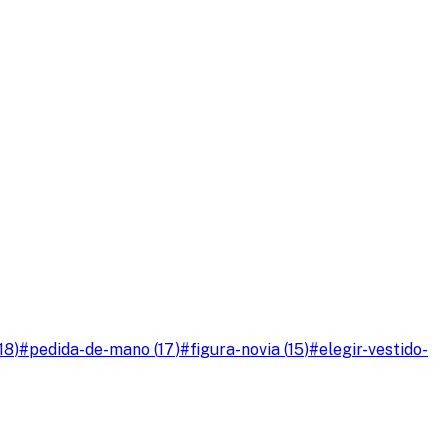
18
)
#
pedida-de-mano
(
17
)
#
figura-novia
(
15
)
#
elegir-vestido-