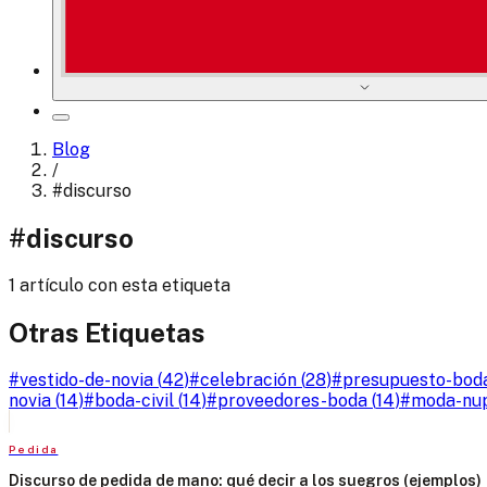
Blog
/
#
discurso
#
discurso
1 artículo con esta etiqueta
Otras Etiquetas
#
vestido-de-novia
(
42
)
#
celebración
(
28
)
#
presupuesto-bod
novia
(
14
)
#
boda-civil
(
14
)
#
proveedores-boda
(
14
)
#
moda-nup
Pedida
Discurso de pedida de mano: qué decir a los suegros (ejemplos)