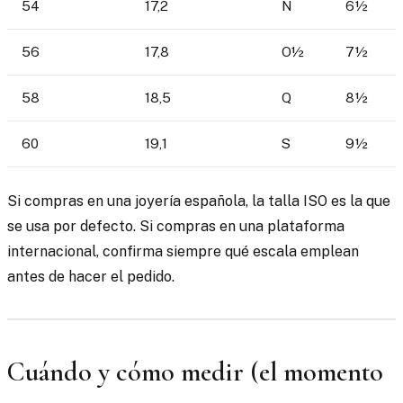
54
17,2
N
6½
56
17,8
O½
7½
58
18,5
Q
8½
60
19,1
S
9½
Si compras en una joyería española, la talla ISO es la que
se usa por defecto. Si compras en una plataforma
internacional, confirma siempre qué escala emplean
antes de hacer el pedido.
Cuándo y cómo medir (el momento