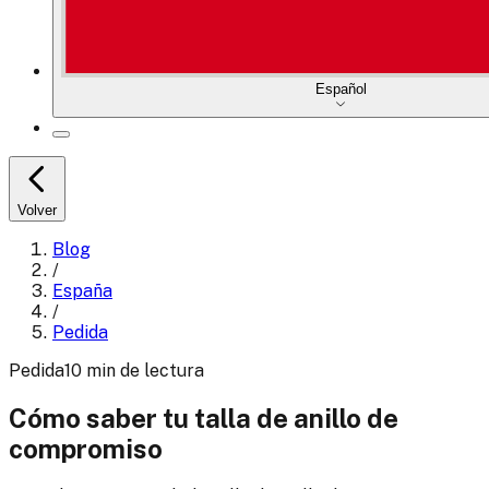
Español
Volver
Blog
/
España
/
Pedida
Pedida
10
min
de lectura
Cómo saber tu talla de anillo de
compromiso