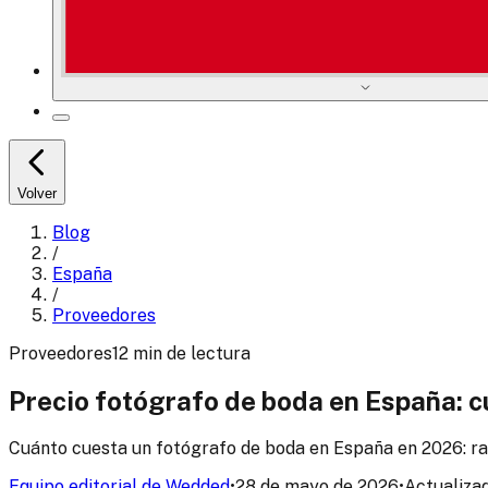
Volver
Blog
/
España
/
Proveedores
Proveedores
12
min
de lectura
Precio fotógrafo de boda en España: c
Cuánto cuesta un fotógrafo de boda en España en 2026: ran
Equipo editorial de Wedded
•
28 de mayo de 2026
•
Actualizad