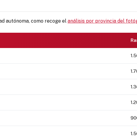
idad autónoma, como recoge el
análisis por provincia del fot
Ra
1.5
1.7
1.3
1.2
90
1.5