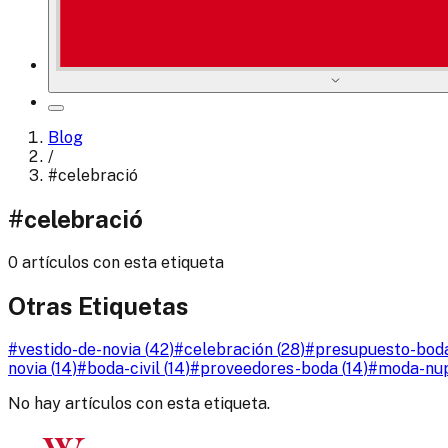
Blog
/
#
celebració
#
celebració
0 artículos con esta etiqueta
Otras Etiquetas
#
vestido-de-novia
(
42
)
#
celebración
(
28
)
#
presupuesto-bod
novia
(
14
)
#
boda-civil
(
14
)
#
proveedores-boda
(
14
)
#
moda-nup
No hay artículos con esta etiqueta.