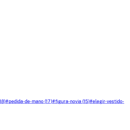
18
)
#
pedida-de-mano
(
17
)
#
figura-novia
(
15
)
#
elegir-vestido-