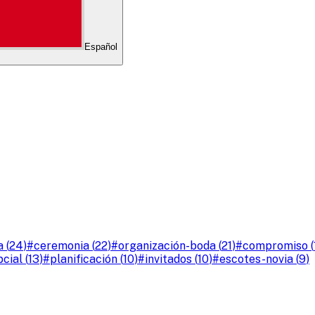
Español
a
(
24
)
#
ceremonia
(
22
)
#
organización-boda
(
21
)
#
compromiso
(
cial
(
13
)
#
planificación
(
10
)
#
invitados
(
10
)
#
escotes-novia
(
9
)