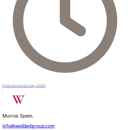
11
min
lectura
·
22 may. 2026
W
Murcia, Spain.
info@weddedgroup.com