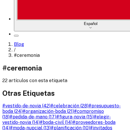
Español
Blog
/
#
ceremonia
#
ceremonia
22 artículos con esta etiqueta
Otras Etiquetas
#
vestido-de-novia
(
42
)
#
celebración
(
28
)
#
presupuesto-
boda
(
24
)
#
organización-boda
(
21
)
#
compromiso
(
18
)
#
pedida-de-mano
(
17
)
#
figura-novia
(
15
)
#
elegir-
vestido-novia
(
14
)
#
boda-civil
(
14
)
#
proveedores-boda
(
14
)
#
moda-nupcial
(
13
)
#
planificación
(
10
)
#
invitados