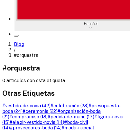
Español
Blog
/
#
orquestra
#
orquestra
0 artículos con esta etiqueta
Otras Etiquetas
#
vestido-de-novia
(
42
)
#
celebración
(
28
)
#
presupuesto-
boda
(
24
)
#
ceremonia
(
22
)
#
organización-boda
(
21
)
#
compromiso
(
18
)
#
pedida-de-mano
(
17
)
#
figura-novia
(
15
)
#
elegir-vestido-novia
(
14
)
#
boda-civil
(
14
)
#
proveedores-boda
(
14
)
#
moda-nupcial