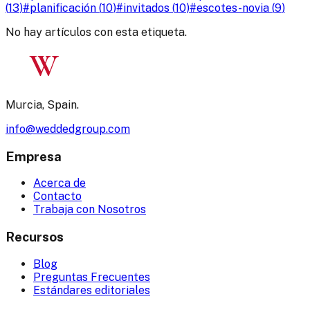
(
13
)
#
planificación
(
10
)
#
invitados
(
10
)
#
escotes-novia
(
9
)
No hay artículos con esta etiqueta.
W
Murcia, Spain.
info@weddedgroup.com
Empresa
Acerca de
Contacto
Trabaja con Nosotros
Recursos
Blog
Preguntas Frecuentes
Estándares editoriales