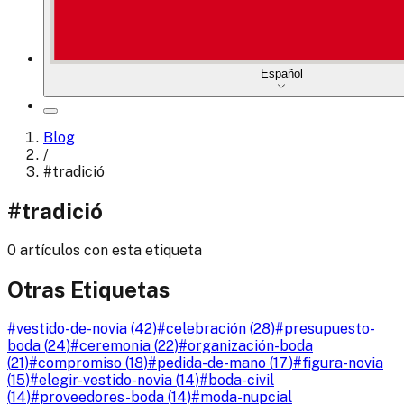
Español
Blog
/
#
tradició
#
tradició
0 artículos con esta etiqueta
Otras Etiquetas
#
vestido-de-novia
(
42
)
#
celebración
(
28
)
#
presupuesto-
boda
(
24
)
#
ceremonia
(
22
)
#
organización-boda
(
21
)
#
compromiso
(
18
)
#
pedida-de-mano
(
17
)
#
figura-novia
(
15
)
#
elegir-vestido-novia
(
14
)
#
boda-civil
(
14
)
#
proveedores-boda
(
14
)
#
moda-nupcial