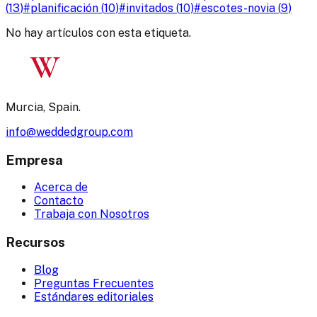
(
13
)
#
planificación
(
10
)
#
invitados
(
10
)
#
escotes-novia
(
9
)
No hay artículos con esta etiqueta.
W
Murcia, Spain.
info@weddedgroup.com
Empresa
Acerca de
Contacto
Trabaja con Nosotros
Recursos
Blog
Preguntas Frecuentes
Estándares editoriales