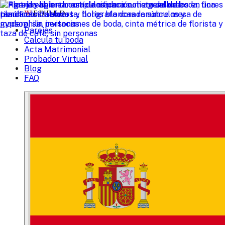
W
EDDED
Parejas
Calcula tu boda
Acta Matrimonial
Probador Virtual
Blog
FAQ