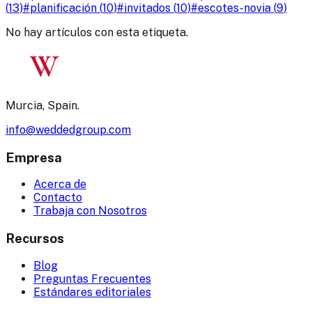
(
13
)
#
planificación
(
10
)
#
invitados
(
10
)
#
escotes-novia
(
9
)
No hay artículos con esta etiqueta.
W
Murcia, Spain.
info@weddedgroup.com
Empresa
Acerca de
Contacto
Trabaja con Nosotros
Recursos
Blog
Preguntas Frecuentes
Estándares editoriales