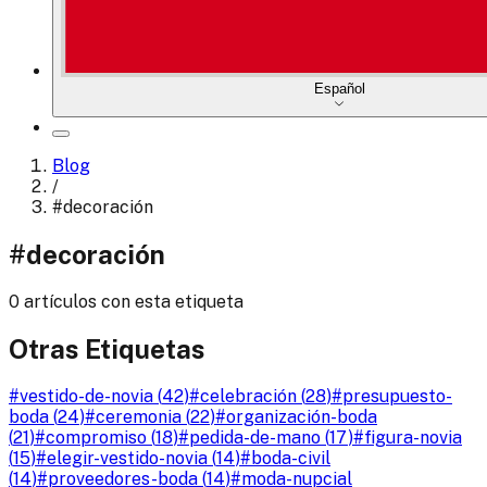
Español
Blog
/
#
decoración
#
decoración
0 artículos con esta etiqueta
Otras Etiquetas
#
vestido-de-novia
(
42
)
#
celebración
(
28
)
#
presupuesto-
boda
(
24
)
#
ceremonia
(
22
)
#
organización-boda
(
21
)
#
compromiso
(
18
)
#
pedida-de-mano
(
17
)
#
figura-novia
(
15
)
#
elegir-vestido-novia
(
14
)
#
boda-civil
(
14
)
#
proveedores-boda
(
14
)
#
moda-nupcial