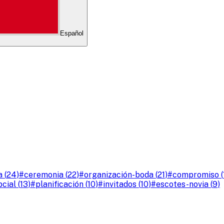
Español
a
(
24
)
#
ceremonia
(
22
)
#
organización-boda
(
21
)
#
compromiso
(
cial
(
13
)
#
planificación
(
10
)
#
invitados
(
10
)
#
escotes-novia
(
9
)