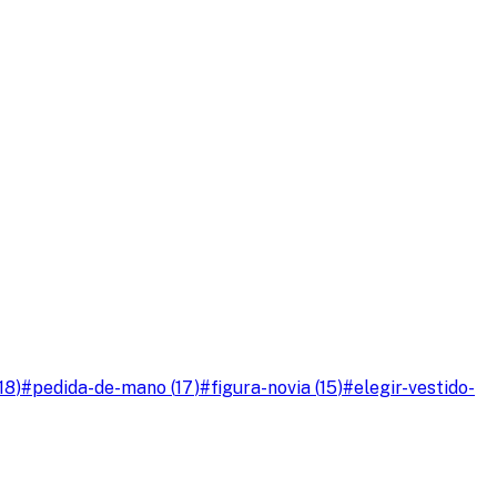
18
)
#
pedida-de-mano
(
17
)
#
figura-novia
(
15
)
#
elegir-vestido-