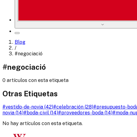
Blog
/
#
negociació
#
negociació
0 artículos con esta etiqueta
Otras Etiquetas
#
vestido-de-novia
(
42
)
#
celebración
(
28
)
#
presupuesto-bod
novia
(
14
)
#
boda-civil
(
14
)
#
proveedores-boda
(
14
)
#
moda-nup
No hay artículos con esta etiqueta.