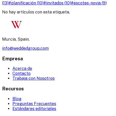
(
13
)
#
planificación
(
10
)
#
invitados
(
10
)
#
escotes-novia
(
9
)
No hay artículos con esta etiqueta.
W
Murcia, Spain.
info@weddedgroup.com
Empresa
Acerca de
Contacto
Trabaja con Nosotros
Recursos
Blog
Preguntas Frecuentes
Estándares editoriales