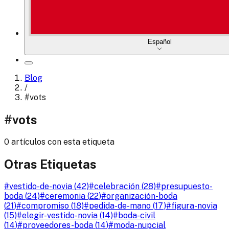
Español
Blog
/
#
vots
#
vots
0 artículos con esta etiqueta
Otras Etiquetas
#
vestido-de-novia
(
42
)
#
celebración
(
28
)
#
presupuesto-
boda
(
24
)
#
ceremonia
(
22
)
#
organización-boda
(
21
)
#
compromiso
(
18
)
#
pedida-de-mano
(
17
)
#
figura-novia
(
15
)
#
elegir-vestido-novia
(
14
)
#
boda-civil
(
14
)
#
proveedores-boda
(
14
)
#
moda-nupcial