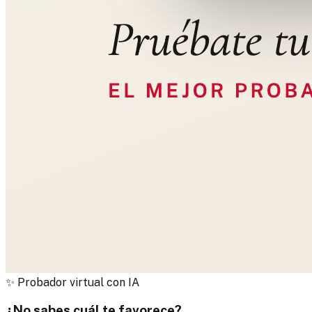
✨
Probador virtual con IA
¿No sabes cuál te favorece?