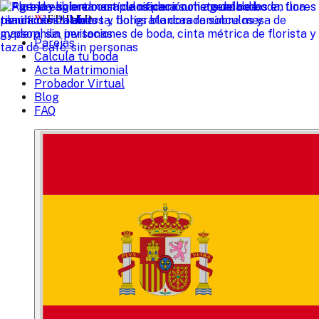
W
EDDED
Parejas
Calcula tu boda
Acta Matrimonial
Probador Virtual
Blog
FAQ