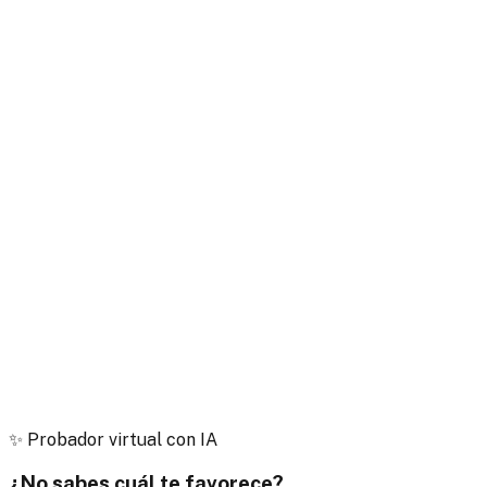
✨
Probador virtual con IA
¿No sabes cuál te favorece?