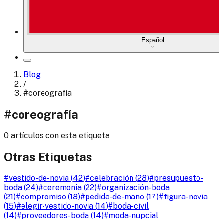
Español
Blog
/
#
coreografía
#
coreografía
0 artículos con esta etiqueta
Otras Etiquetas
#
vestido-de-novia
(
42
)
#
celebración
(
28
)
#
presupuesto-
boda
(
24
)
#
ceremonia
(
22
)
#
organización-boda
(
21
)
#
compromiso
(
18
)
#
pedida-de-mano
(
17
)
#
figura-novia
(
15
)
#
elegir-vestido-novia
(
14
)
#
boda-civil
(
14
)
#
proveedores-boda
(
14
)
#
moda-nupcial