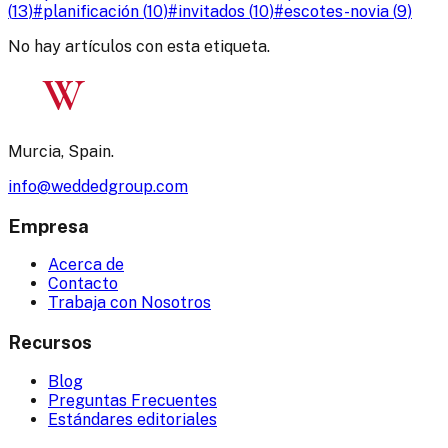
(
13
)
#
planificación
(
10
)
#
invitados
(
10
)
#
escotes-novia
(
9
)
No hay artículos con esta etiqueta.
W
Murcia, Spain.
info@weddedgroup.com
Empresa
Acerca de
Contacto
Trabaja con Nosotros
Recursos
Blog
Preguntas Frecuentes
Estándares editoriales