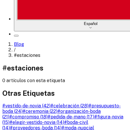
Español
Blog
/
#
estaciones
#
estaciones
0 artículos con esta etiqueta
Otras Etiquetas
#
vestido-de-novia
(
42
)
#
celebración
(
28
)
#
presupuesto-
boda
(
24
)
#
ceremonia
(
22
)
#
organización-boda
(
21
)
#
compromiso
(
18
)
#
pedida-de-mano
(
17
)
#
figura-novia
(
15
)
#
elegir-vestido-novia
(
14
)
#
boda-civil
(
14
)
#
proveedores-boda
(
14
)
#
moda-nupcial