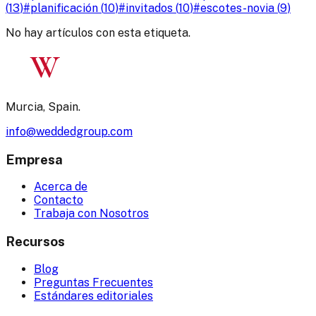
(
13
)
#
planificación
(
10
)
#
invitados
(
10
)
#
escotes-novia
(
9
)
No hay artículos con esta etiqueta.
W
Murcia, Spain.
info@weddedgroup.com
Empresa
Acerca de
Contacto
Trabaja con Nosotros
Recursos
Blog
Preguntas Frecuentes
Estándares editoriales