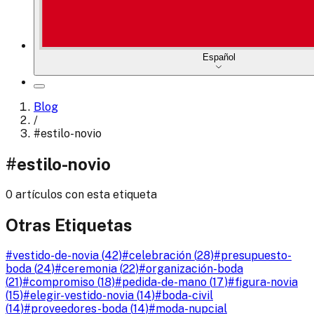
Español
Blog
/
#
estilo-novio
#
estilo-novio
0 artículos con esta etiqueta
Otras Etiquetas
#
vestido-de-novia
(
42
)
#
celebración
(
28
)
#
presupuesto-
boda
(
24
)
#
ceremonia
(
22
)
#
organización-boda
(
21
)
#
compromiso
(
18
)
#
pedida-de-mano
(
17
)
#
figura-novia
(
15
)
#
elegir-vestido-novia
(
14
)
#
boda-civil
(
14
)
#
proveedores-boda
(
14
)
#
moda-nupcial