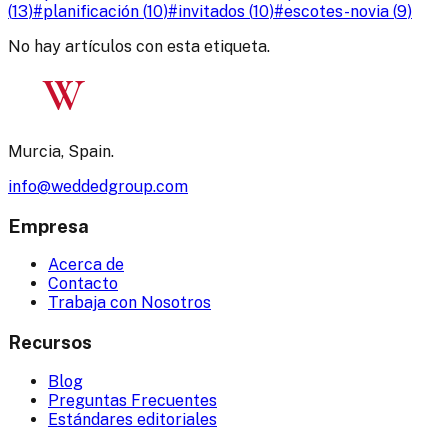
(
13
)
#
planificación
(
10
)
#
invitados
(
10
)
#
escotes-novia
(
9
)
No hay artículos con esta etiqueta.
W
Murcia, Spain.
info@weddedgroup.com
Empresa
Acerca de
Contacto
Trabaja con Nosotros
Recursos
Blog
Preguntas Frecuentes
Estándares editoriales