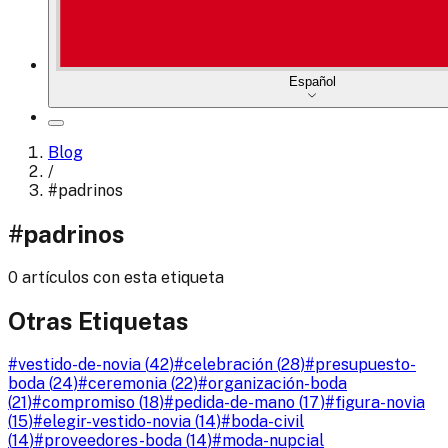
Español
Blog
/
#
padrinos
#
padrinos
0 artículos con esta etiqueta
Otras Etiquetas
#
vestido-de-novia
(
42
)
#
celebración
(
28
)
#
presupuesto-
boda
(
24
)
#
ceremonia
(
22
)
#
organización-boda
(
21
)
#
compromiso
(
18
)
#
pedida-de-mano
(
17
)
#
figura-novia
(
15
)
#
elegir-vestido-novia
(
14
)
#
boda-civil
(
14
)
#
proveedores-boda
(
14
)
#
moda-nupcial