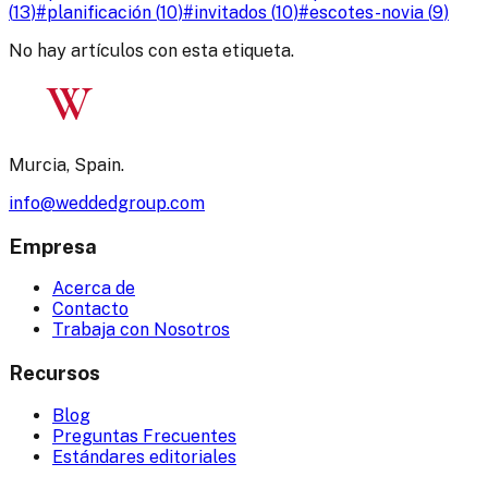
(
13
)
#
planificación
(
10
)
#
invitados
(
10
)
#
escotes-novia
(
9
)
No hay artículos con esta etiqueta.
W
Murcia, Spain.
info@weddedgroup.com
Empresa
Acerca de
Contacto
Trabaja con Nosotros
Recursos
Blog
Preguntas Frecuentes
Estándares editoriales