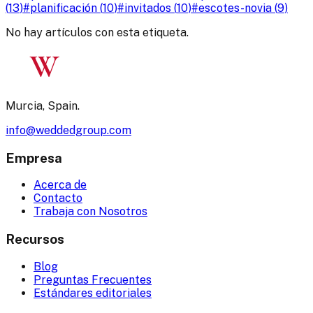
(
13
)
#
planificación
(
10
)
#
invitados
(
10
)
#
escotes-novia
(
9
)
No hay artículos con esta etiqueta.
W
Murcia, Spain.
info@weddedgroup.com
Empresa
Acerca de
Contacto
Trabaja con Nosotros
Recursos
Blog
Preguntas Frecuentes
Estándares editoriales