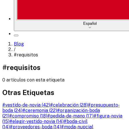
Español
Blog
/
#
requisitos
#
requisitos
0 artículos con esta etiqueta
Otras Etiquetas
#
vestido-de-novia
(
42
)
#
celebración
(
28
)
#
presupuesto-
boda
(
24
)
#
ceremonia
(
22
)
#
organización-boda
(
21
)
#
compromiso
(
18
)
#
pedida-de-mano
(
17
)
#
figura-novia
(
15
)
#
elegir-vestido-novia
(
14
)
#
boda-civil
(
14
)
#
proveedores-boda
(
14
)
#
moda-nupcial