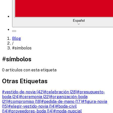
Español
Blog
/
#
símbolos
#
símbolos
0 artículos con esta etiqueta
Otras Etiquetas
#
vestido-de-novia
(
42
)
#
celebración
(
28
)
#
presupuesto-
boda
(
24
)
#
ceremonia
(
22
)
#
organización-boda
(
21
)
#
compromiso
(
18
)
#
pedida-de-mano
(
17
)
#
figura-novia
(
15
)
#
elegir-vestido-novia
(
14
)
#
boda-civil
(
14
)
#
proveedores-boda
(
14
)
#
moda-nupcial