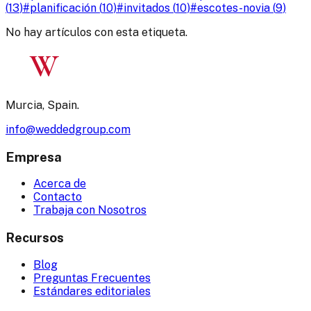
(
13
)
#
planificación
(
10
)
#
invitados
(
10
)
#
escotes-novia
(
9
)
No hay artículos con esta etiqueta.
W
Murcia, Spain.
info@weddedgroup.com
Empresa
Acerca de
Contacto
Trabaja con Nosotros
Recursos
Blog
Preguntas Frecuentes
Estándares editoriales