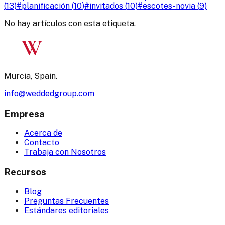
(
13
)
#
planificación
(
10
)
#
invitados
(
10
)
#
escotes-novia
(
9
)
No hay artículos con esta etiqueta.
W
Murcia, Spain.
info@weddedgroup.com
Empresa
Acerca de
Contacto
Trabaja con Nosotros
Recursos
Blog
Preguntas Frecuentes
Estándares editoriales