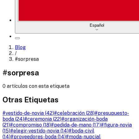
Español
Blog
/
#
sorpresa
#
sorpresa
0 artículos con esta etiqueta
Otras Etiquetas
#
vestido-de-novia
(
42
)
#
celebración
(
28
)
#
presupuesto-
boda
(
24
)
#
ceremonia
(
22
)
#
organización-boda
(
21
)
#
compromiso
(
18
)
#
pedida-de-mano
(
17
)
#
figura-novia
(
15
)
#
elegir-vestido-novia
(
14
)
#
boda-civil
(
14
)
#
proveedores-boda
(
14
)
#
moda-nupcial