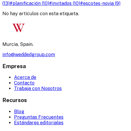
(
13
)
#
planificación
(
10
)
#
invitados
(
10
)
#
escotes-novia
(
9
)
No hay artículos con esta etiqueta.
W
Murcia, Spain.
info@weddedgroup.com
Empresa
Acerca de
Contacto
Trabaja con Nosotros
Recursos
Blog
Preguntas Frecuentes
Estándares editoriales