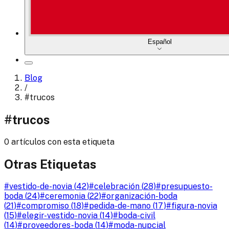
Español
Blog
/
#
trucos
#
trucos
0 artículos con esta etiqueta
Otras Etiquetas
#
vestido-de-novia
(
42
)
#
celebración
(
28
)
#
presupuesto-
boda
(
24
)
#
ceremonia
(
22
)
#
organización-boda
(
21
)
#
compromiso
(
18
)
#
pedida-de-mano
(
17
)
#
figura-novia
(
15
)
#
elegir-vestido-novia
(
14
)
#
boda-civil
(
14
)
#
proveedores-boda
(
14
)
#
moda-nupcial